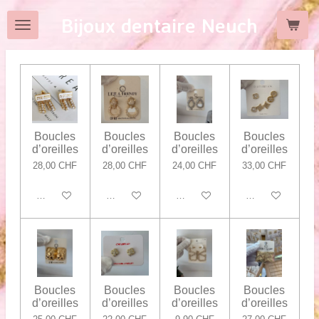
Passer
Bijoux dentaire Neuch
au
contenu
principal
Boucles
Boucles
Boucles
Boucles
d’oreilles
d’oreilles
d’oreilles
d’oreilles
28,00 CHF
28,00 CHF
24,00 CHF
33,00 CHF
Ajouter au panier
Ajouter au panier
Ajouter au panier
Ajouter au panier
Boucles
Boucles
Boucles
Boucles
d’oreilles
d’oreilles
d’oreilles
d’oreilles