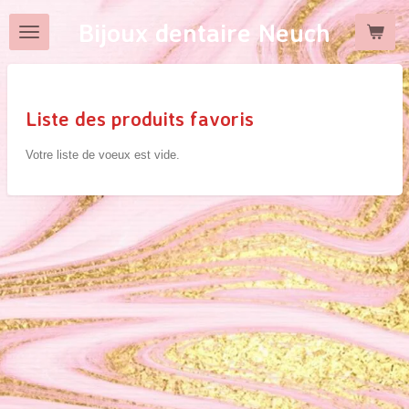
Passer
Bijoux dentaire Neuch
au
contenu
principal
Liste des produits favoris
Votre liste de voeux est vide.