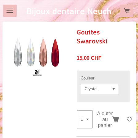
Passer
Bijoux dentaire Neuch
au
contenu
principal
Gouttes
Swarovski
15,00 CHF
Couleur
Ajouter
au
panier