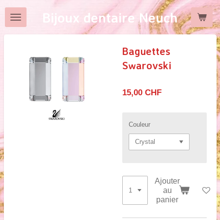
Passer
Bijoux dentaire Neuch
au
contenu
principal
Baguettes
Swarovski
15,00 CHF
Couleur
Ajouter
au
panier