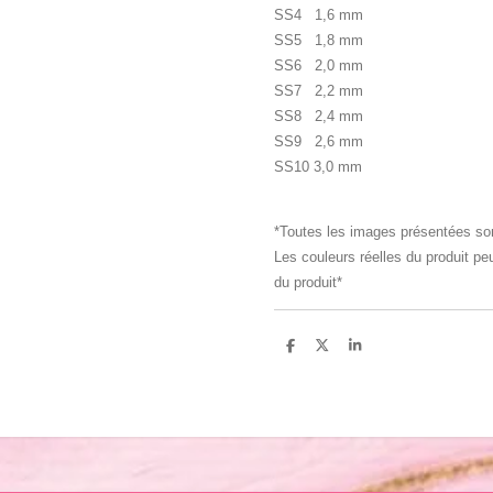
SS4 1,6 mm
SS5 1,8 mm
SS6 2,0 mm
SS7 2,2 mm
SS8 2,4 mm
SS9 2,6 mm
SS10 3,0 mm
*Toutes les images présentées sont
Les couleurs réelles du produit peu
du produit*
P
P
P
a
a
a
r
r
r
t
t
t
a
a
a
g
g
g
e
e
e
r
r
r