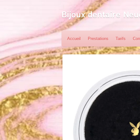
Passer
Bijoux dentaire Neu
au
contenu
principal
Accueil
Prestations
Tarifs
Con