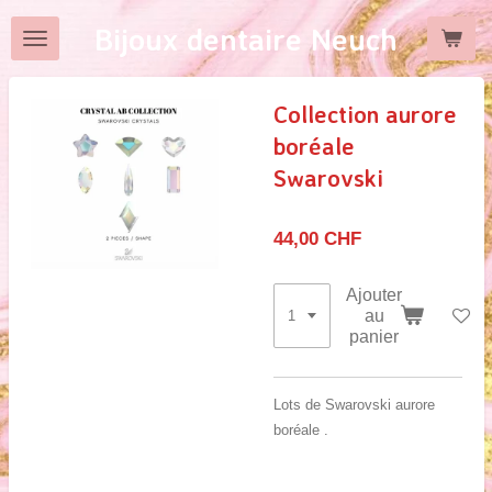
Passer
Bijoux dentaire Neuch
au
contenu
principal
Collection aurore
boréale
Swarovski
44,00 CHF
Ajouter
au
panier
Lots de Swarovski aurore
boréale .