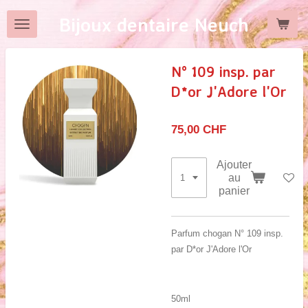
Passer
Bijoux dentaire Neuch
au
contenu
principal
N° 109 insp. par
D*or J'Adore l'Or
75,00 CHF
Ajouter
au
panier
Parfum chogan N° 109 insp.
par D*or J'Adore l'Or
50ml