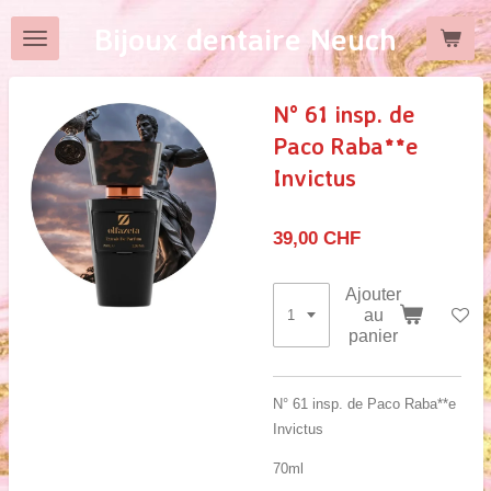
Passer
Bijoux dentaire Neuch
au
contenu
principal
N° 61 insp. de
Paco Raba**e
Invictus
39,00 CHF
Ajouter
au
panier
N° 61 insp. de Paco Raba**e
Invictus
70ml