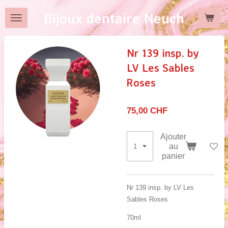
Passer
Bijoux dentaire Neuch
au
contenu
principal
Nr 139 insp. by
LV Les Sables
Roses
75,00 CHF
Ajouter
au
panier
Nr 139 insp. by LV Les
Sables Roses
70ml