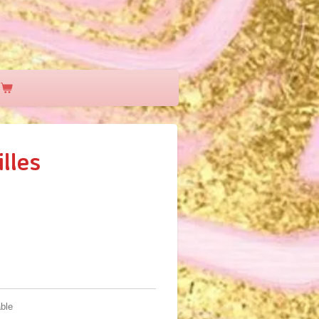
illes
able