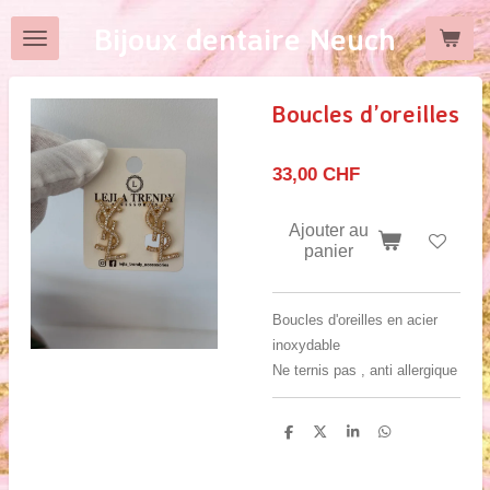
Passer
Bijoux dentaire Neuch
au
contenu
principal
Boucles d’oreilles
33,00 CHF
Ajouter au
panier
Boucles d'oreilles en acier
inoxydable
Ne ternis pas , anti allergique
P
P
P
P
a
a
a
a
r
r
r
r
t
t
t
t